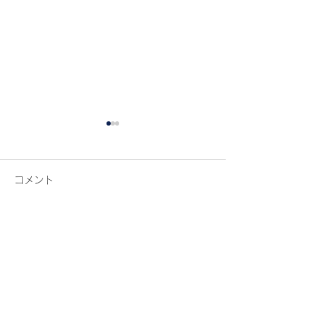
コメント
本日のご来店
コメントを追加…
トイプードルのももちゃ
んです