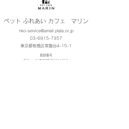
ペット ふれあい カフェ マリン
nko-service@amail.plala.or.jp
03-6915-7357
東京都板橋区常盤台4-15-1
登録番号
販売 24東京都販第006476号
保管 24東京都保第006476号
貸出し 24東京都貸第006476号
展示 24東京都展第006476号
法人名 株式会社N•K•O•サービス
登録年月日 令和元年 11月28日
有効期間の末日 令和11年11月27日
動物取扱責任者 阿部 愛
以下広告（注：マリンは
加盟店ではありませ
ん）