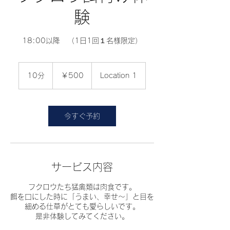
験
18:00以降 （1日1回１名様限定）
500
円
10分
1
￥500
Location 1
0
分
今すぐ予約
サービス内容
フクロウたち猛禽類は肉食です。
餌を口にした時に「うまい、幸せ〜」と目を
細める仕草がとても愛らしいです。
是非体験してみてください。