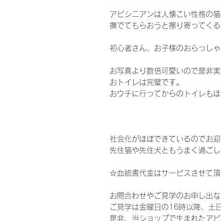
アビシニアンは人懐こい性格の猫
撫でてもらおうと擦り寄ってくる
初心者さん、お子様のおらっしゃ
お写真より数倍可愛いので是非実
おトイレは完璧です。
おウチに行ってからのトイレもほ
社会化がほぼできているのでお迎
先住猫や先住犬ともうまく過ごし
☆血統書代金はサービスさせて頂
お問合わせやご見学のお申し出な
ご見学は金曜日の16時以降、土
是非、当ショップで生まれたアビ