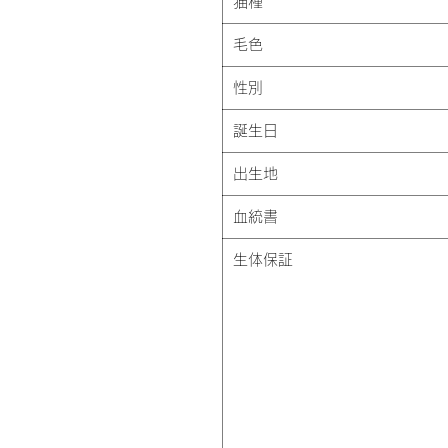
猫種
毛色
性別
誕生日
出生地
血統書
生体保証