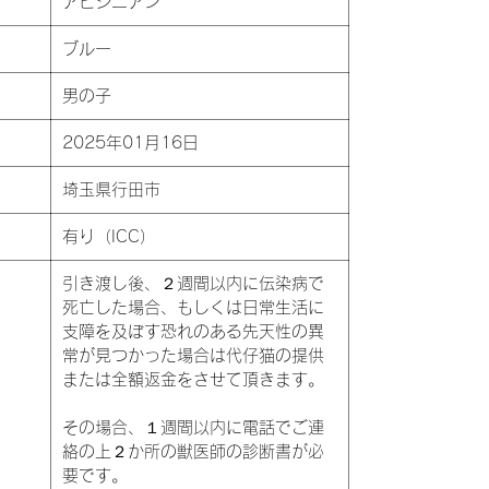
アビシニアン
ブルー
男の子
2025年01月16日
埼玉県行田市
有り（ICC）
引き渡し後、２週間以内に伝染病で
死亡した場合、もしくは日常生活に
支障を及ぼす恐れのある先天性の異
常が見つかった場合は代仔猫の提供
または全額返金をさせて頂きます。
その場合、１週間以内に電話でご連
絡の上２か所の獣医師の診断書が必
要です。