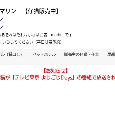
 マリン 【仔猫販売中】
ン
ン
るそれはそれは小さなお店 marin です
にいらしてください（平日は要予約）
タル（貸出し）
ペットホテル
販売中の仔猫・仔犬
里親
【お知らせ】
猫が「テレビ東京 よじごじDays」の番組で放送さ