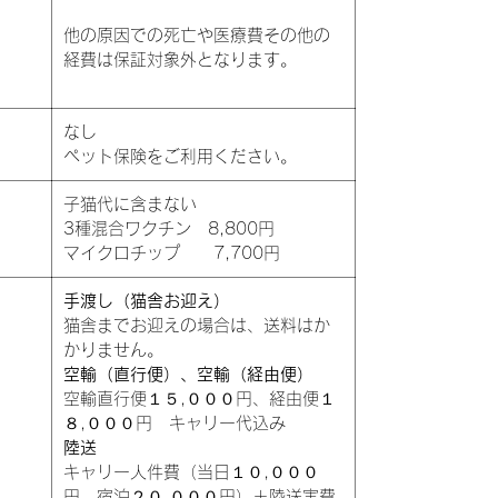
他の原因での死亡や医療費その他の
経費は保証対象外となります。
なし
ペット保険をご利用ください。
子猫代に含まない
3種混合ワクチン 8,800円
マイクロチップ 7,700円
手渡し（猫舎お迎え）
猫舎までお迎えの場合は、送料はか
かりません。
空輸（直行便）、空輸（経由便）
空輸直行便１５,０００円、経由便１
８,０００円 キャリー代込み
陸送
キャリー人件費（当日１０,０００
円、宿泊２０,０００円）＋陸送実費