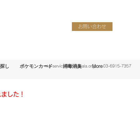
お問い合わせ
探し
ポケモンカード
消毒消臭
More
nko-service@amail.plala.or.jp
03-6915-7357
れました！