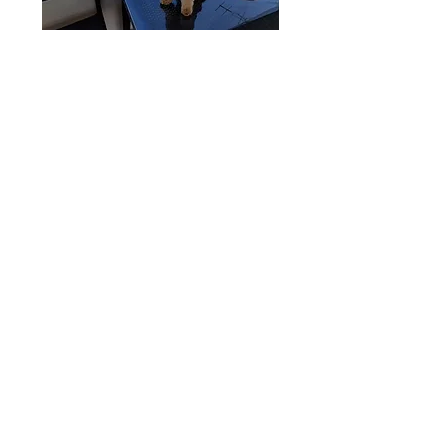
ペット ふれあい カフェ マリン
nko-service@amail.plala.or.jp
03-6915-7357
東京都板橋区常盤台4-15-1
登録番号
販売 24東京都販第006476号
保管 24東京都保第006476号
貸出し 24東京都貸第006476号
展示 24東京都展第006476号
法人名 株式会社N•K•O•サービス
登録年月日 令和元年 11月28日
有効期間の末日 令和11年11月27日