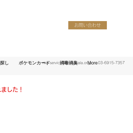
お問い合わせ
探し
ポケモンカード
消毒消臭
More
nko-service@amail.plala.or.jp
03-6915-7357
れました！