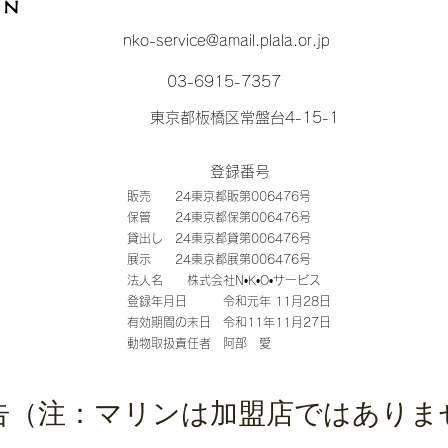
nko-service@amail.plala.or.jp
03-6915-7357
東京都板橋区常盤台4-15-1
登録番号
販売 24東京都販第006476号
保管 24東京都保第006476号
貸出し 24東京都貸第006476号
展示 24東京都展第006476号
法人名 株式会社N•K•O•サービス
登録年月日 令和元年 11月28日
有効期間の末日 令和11年11月27日
動物取扱責任者 阿部 愛
告（注：マリンは加盟店ではありま