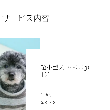
サービス内容
超小型犬（〜3Kg）
1泊
1 days
3,200
￥3,200
円