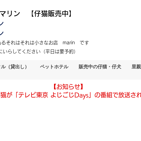
 マリン 【仔猫販売中】
ン
ン
るそれはそれは小さなお店 marin です
にいらしてください（平日は要予約）
タル（貸出し）
ペットホテル
販売中の仔猫・仔犬
里親
【お知らせ】
猫が「テレビ東京 よじごじDays」の番組で放送さ