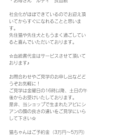
・お母さん ルディ 良血統
社会化がほぼできているのでお迎え頂
いてからすぐになれることと思いま
す。
先住猫や先住犬ともうまく過ごしてい
ると喜んでいただいております。
☆血統書代金はサービスさせて頂いて
おります♪
お問合わせやご見学のお申し出などど
うぞお気軽に！
ご見学は金曜日の16時以降、土日の午
後からお受けいたしております。
是非、当ショップで生まれたアビにシ
アンの顔の良さの違いをご見学にいら
して下さい☆
猫ちゃんはご予約金（3万円〜5万円）