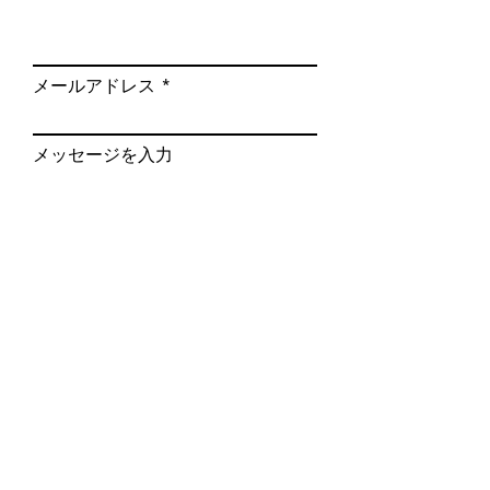
書
生
引き渡し後、２週間以内に伝
メールアドレス
体
染病で死亡した場合、もしく
保
は日常生活に支障を及ぼす恐
証
れのある先天性の異常が見つ
メッセージを入力
かった場合は代仔猫の提供ま
たは全額返金をさせて頂きま
す。
電話番号
その場合、１週間以内に電話
でご連絡の上２か所の獣医師
の診断書が必要です。
お問合せの子猫又は子犬番号
他の原因での死亡や医療費そ
の他の経費は保証対象外とな
送信する
ります。
健
なし