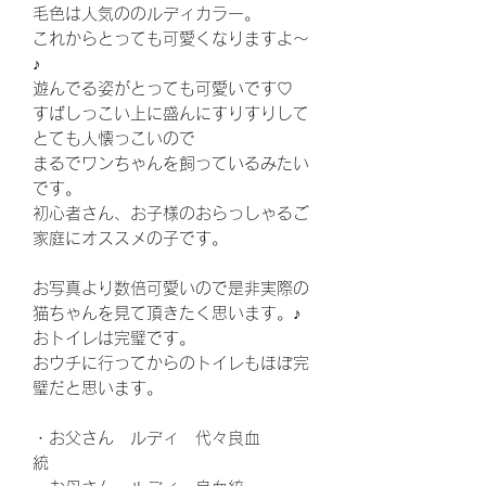
毛色は人気ののルディカラー。
これからとっても可愛くなりますよ～
♪
遊んでる姿がとっても可愛いです♡
すばしっこい上に盛んにすりすりして
とても人懐っこいので
まるでワンちゃんを飼っているみたい
です。
初心者さん、お子様のおらっしゃるご
家庭にオススメの子です。
お写真より数倍可愛いので是非実際の
猫ちゃんを見て頂きたく思います。♪
おトイレは完璧です。
おウチに行ってからのトイレもほぼ完
璧だと思います。
・お父さん ルディ 代々良血
統