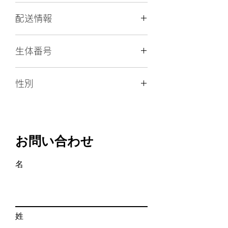
日
予約金はキャンセルされても返金でき
配送情報
ません。
猫
アビシニアン
また、引渡し後の生体代金の返金には
種
空輸（直行便）、空輸（経由便）
原則応じられません。
生体番号
空輸直行便１５０００円、経由便１８
毛
ルディ
０００円 キャリー代込み
色
生体番号： アビ205
性別
陸送
性
男の子
キャリー人件費（当日１０,０００円、
別
♂
宿泊２０,０００円）＋陸送実費＋宿泊
費（宿泊が必要な場合）
誕
2024年06月20日
生
お問い合わせ
日
名
出
埼玉県行田市
生
地
血
有り（ICC）
姓
統