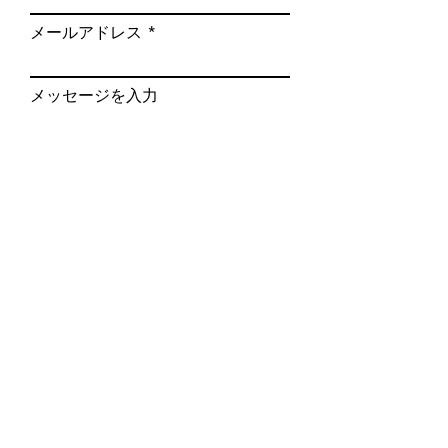
生
引き渡し後、２週間以内に伝
メールアドレス
体
染病で死亡した場合、もしく
保
は日常生活に支障を及ぼす恐
証
れのある先天性の異常が見つ
メッセージを入力
かった場合は代仔猫の提供ま
たは全額返金をさせて頂きま
す。
電話番号
その場合、１週間以内に電話
でご連絡の上２か所の獣医師
の診断書が必要です。
お問合せの子猫又は子犬番号
他の原因での死亡や医療費そ
の他の経費は保証対象外とな
送信する
ります。
健
なし
康
ペット保険をご利用くださ
保
い。