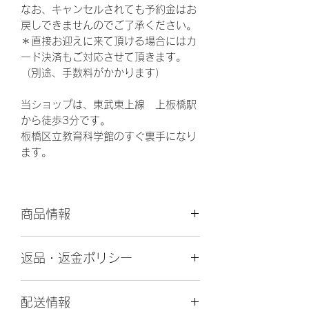
なお、キャンセルされても予約金はお
戻しできませんのでご了承ください。
＊直接お迎えに来て頂ける場合にはカ
ード決済もご対応させて頂きます。
（別途、手数料がかかります）
当ショップは、東武東上線 上板橋駅
から徒歩3分です。
板橋区立教育科学館のすぐ裏手になり
ます。
商品情報
更
2024年7月19日
返品・返金ポリシー
新
日
予約金はキャンセルされても返金でき
配送情報
ません。