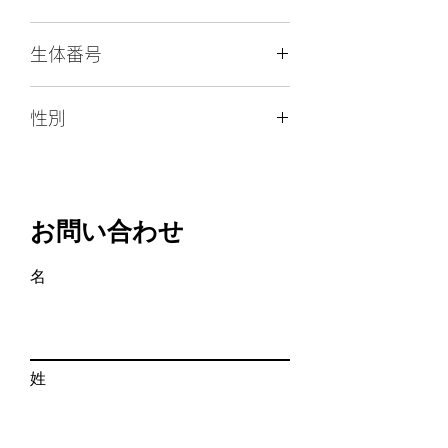
猫
アビシニアン
また、引渡し後の生体代金の返金には
種
空輸（直行便）、空輸（経由便）
原則応じられません。
生体番号
空輸直行便１５０００円、経由便１８
毛
ブルー
０００円 キャリー代込み
色
生体番号： アビ201
性別
陸送
性
男の子
キャリー人件費（当日１０,０００円、
別
♂
宿泊２０,０００円）＋陸送実費＋宿泊
費（宿泊が必要な場合）
誕
2024年06月20日
生
お問い合わせ
日
名
出
埼玉県行田市
生
地
血
有り（ICC）
姓
統
書