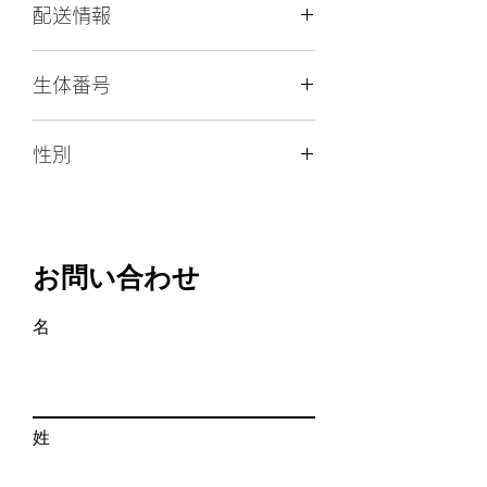
配送情報
ん。
犬
トイプードル✖️ポメラニアン
種
のハーフ
空輸（直行便）、空輸（経由便）
生体番号
空輸直行便１００００円、経由便１３
毛
０００円 キャリー代込み
色
生体番号： 501
性別
陸送
性
♀（女の子）
キャリー手数料（当日８,０００円、宿
別
♀
泊１６,０００円）＋陸送実費＋宿泊費
（宿泊が必要な場合）
誕
2025年3月2日
生
お問い合わせ
日
名
出
東京都板橋区
生
地
血
有り
姓
統
書