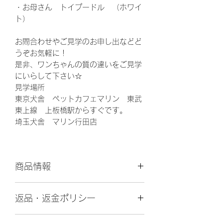
・お母さん トイプードル （ホワイ
ト）
お問合わせやご見学のお申し出などど
うぞお気軽に！
是非、ワンちゃんの質の違いをご見学
にいらして下さい☆
見学場所
東京犬舎 ペットカフェマリン 東武
東上線 上板橋駅からすぐです。
埼玉犬舎 マリン行田店
商品情報
更
2025年4月15日
返品・返金ポリシー
新
日
引渡し後の返金には原則応じられませ