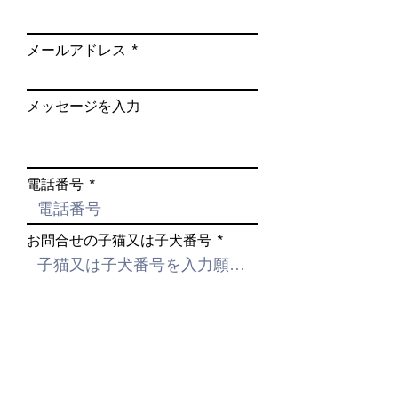
生
引き渡し後、２週間以内に伝
メールアドレス
体
染病で死亡した場合、もしく
保
は日常生活に支障を及ぼす恐
証
れのある先天性の異常が見つ
メッセージを入力
かった場合は代犬の提供をさ
せて頂きます。
その場合、１週間以内に電話
電話番号
でご連絡の上２か所の獣医師
の診断書が必要です。
お問合せの子猫又は子犬番号
他の原因での死亡や医療費そ
の他の経費は保証対象外とな
ります。
送信する
健
なし
康
ペット保険をご利用くださ
保
い。