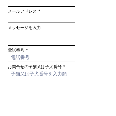
生
引き渡し後、２週間以内に伝
メールアドレス
体
染病で死亡した場合、もしく
保
は日常生活に支障を及ぼす恐
証
れのある先天性の異常が見つ
メッセージを入力
かった場合は代犬の提供をさ
せて頂きます。
その場合、１週間以内に電話
電話番号
でご連絡の上２か所の獣医師
の診断書が必要です。
お問合せの子猫又は子犬番号
他の原因での死亡や医療費そ
の他の経費は保証対象外とな
ります。
送信する
健
なし
康
ペット保険をご利用くださ
保
い。
証