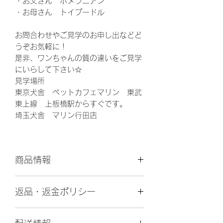
・お父さん ポメラニアン
・お母さん トイプードル
お問合わせやご見学のお申し出などど
うぞお気軽に！
是非、ワンちゃんの質の違いをご見学
にいらして下さい☆
見学場所
東京犬舎 ペットカフェマリン 東武
東上線 上板橋駅からすぐです。
埼玉犬舎 マリン行田店
商品情報
更
2025年3月2日
返品・返金ポリシー
新
日
引渡し後の返金には原則応じられませ