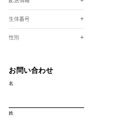
配送情報
ん。
犬
トイプードル✖️ポメラニアン
種
のハーフ
空輸（直行便）、空輸（経由便）
生体番号
空輸直行便１００００円、経由便１３
毛
０００円 キャリー代込み
色
生体番号： 203
性別
陸送
性
♀（女の子）
キャリー手数料（当日８,０００円、宿
別
♀
泊１６,０００円）＋陸送実費＋宿泊費
（宿泊が必要な場合）
誕
2025年1月17日
生
お問い合わせ
日
名
出
埼玉県行田市
生
地
血
有り
姓
統
書