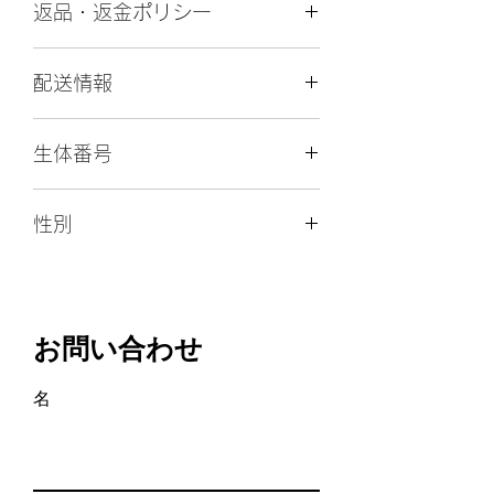
更
2024年07月13日
返品・返金ポリシー
新
日
引渡し後の返金には原則応じられませ
配送情報
ん。
猫
ラグドール
種
空輸（直行便）、空輸（経由便）
生体番号
空輸直行便１００００円、経由便１３
毛
シールポイントバイカラー
０００円 キャリー代込み
色
生体番号： 106
性別
陸送
性
♀（女の子）
キャリー手数料（当日８,０００円、宿
別
♀
泊１６,０００円）＋陸送実費＋宿泊費
（宿泊が必要な場合）
誕
2024年05月09日
生
お問い合わせ
日
名
出
埼玉県行田市
生
地