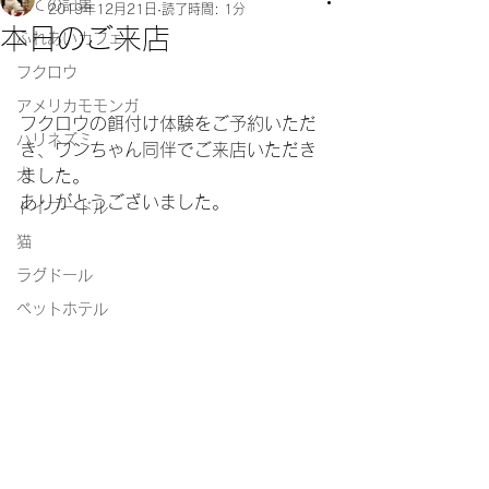
全ての記事
2019年12月21日
読了時間: 1分
本日のご来店
ふれあいカフェ
フクロウ
アメリカモモンガ
フクロウの餌付け体験をご予約いただ
ハリネズミ
き、ワンちゃん同伴でご来店いただき
犬
ました。
ありがとうございました。
トイプードル
猫
ラグドール
ペットホテル