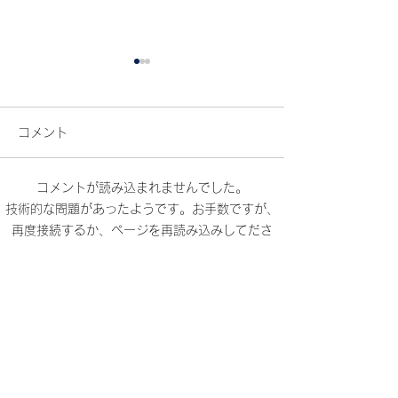
コメント
本日のご来店
コメントが読み込まれませんでした。
トイプードルのももちゃ
技術的な問題があったようです。お手数ですが、
再度接続するか、ページを再読み込みしてださ
んです
い。
再読み込み