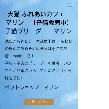
犬猫 ふれあいカフェ
マリン 【仔猫販売中】
子猫ブリーダー マリン
​
池袋から約５分
東武東上線 上板橋駅
の近くにあるそれはそれは小さなお
店 marin です
​子猫・子犬のブリーダーも併設
いつ
でもご見学にいらしてください（平日
は要予約）
ペットショップ マリン
お問い合わせ