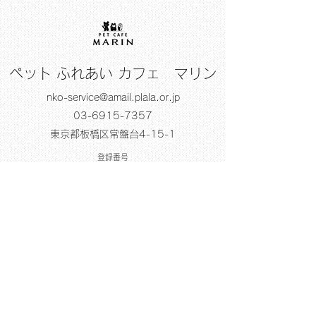
ペット ふれあい カフェ マリン
nko-service@amail.plala.or.jp
03-6915-7357
東京都板橋区常盤台4-15-1
登録番号
販売 24東京都販第006476号
保管 24東京都保第006476号
貸出し 24東京都貸第006476号
展示 24東京都展第006476号
法人名 株式会社N•K•O•サービス
登録年月日 令和元年 11月28日
有効期間の末日 令和11年11月27日
動物取扱責任者 阿部 愛
以下広告（注：マリンは
加盟店ではありませ
ん）