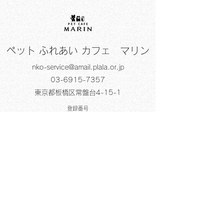
ペット ふれあい カフェ マリン
nko-service@amail.plala.or.jp
03-6915-7357
東京都板橋区常盤台4-15-1
登録番号
販売 24東京都販第006476号
保管 24東京都保第006476号
貸出し 24東京都貸第006476号
展示 24東京都展第006476号
法人名 株式会社N•K•O•サービス
登録年月日 令和元年 11月28日
有効期間の末日 令和11年11月27日
動物取扱責任者 阿部 愛
以下広告（注：マリンは
加盟店ではありませ
ん）