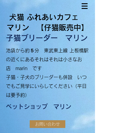
犬猫 ふれあいカフェ
マリン 【仔猫販売中】
子猫ブリーダー マリン
​
池袋から約５分
東武東上線 上板橋駅
の近くにあるそれはそれは小さなお
店 marin です
​子猫・子犬のブリーダーも併設
いつ
でもご見学にいらしてください（平日
は要予約）
ペットショップ マリン
お問い合わせ